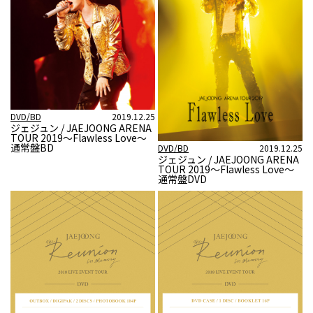
DVD/BD
2019.12.25
ジェジュン / JAEJOONG ARENA
TOUR 2019～Flawless Love～
通常盤BD
DVD/BD
2019.12.25
ジェジュン / JAEJOONG ARENA
TOUR 2019～Flawless Love～
通常盤DVD