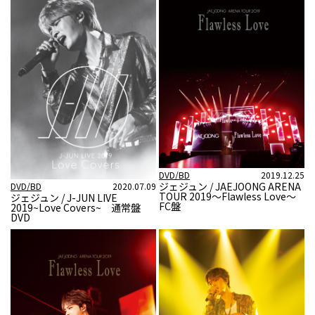
DVD/BD
2019.12.25
ジェジュン / JAEJOONG ARENA
DVD/BD
2020.07.09
TOUR 2019～Flawless Love～
ジェジュン / J-JUN LIVE
FC盤
2019~Love Covers~ 通常盤
DVD