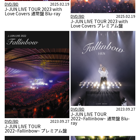
DVD/BD
2025.02.19
J-JUN LIVE TOUR 2023 with
Love Covers 通常盤 Blu-ray
DVD/BD
2025.02.19
J-JUN LIVE TOUR 2023 with
Love Covers プレミアム盤
DVD/BD
2023.09.27
J-JUN LIVE TOUR
2022~Fallinbow~ 通常盤 Blu-
DVD/BD
2023.09.27
ray
J-JUN LIVE TOUR
2022~Fallinbow~ プレミアム盤